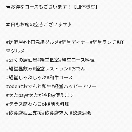
🐃お得なコースもございます！【団体様◎】
本日もお席の空きございます♪
#居酒屋#小田急線グルメ#経堂ディナー#経堂ランチ#経
堂グルメ
#近くの居酒屋#経堂個室#経堂コース料理
#経堂昼飲み#経堂レストラン#おでん
#経堂しゃぶしゃぶ#和牛コース
#oden#おでんと和牛#経堂ハッピーアワー
#せたpay#せたがやPay使えます
#テラス席わんこok#映え料理
#飲食店独立支援#飲食店求人 #歓送迎会