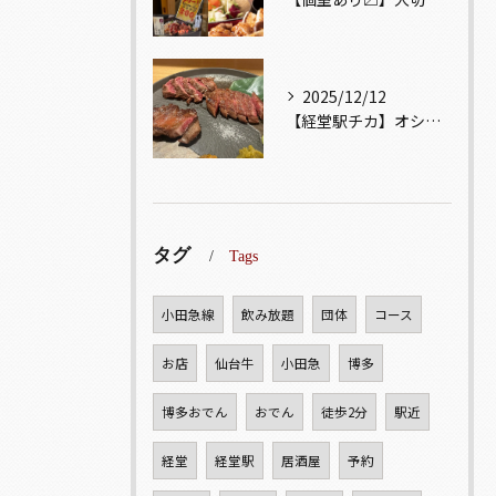
2025/12/12
【経堂駅チカ】オシャレ居酒屋🏮自慢のお肉が楽しめる🐃お得なコ...
タグ
Tags
小田急線
飲み放題
団体
コース
お店
仙台牛
小田急
博多
博多おでん
おでん
徒歩2分
駅近
経堂
経堂駅
居酒屋
予約