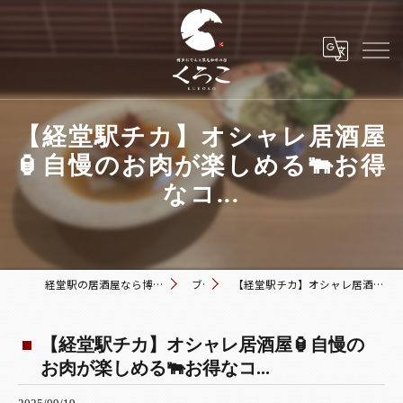
【経堂駅チカ】オシャレ居酒屋
🏮自慢のお肉が楽しめる🐃お得
なコ...
経堂駅の居酒屋なら博多おでんと黒毛和牛の店 くろこ
ブログ
【経堂駅チカ】オシャレ居酒屋🏮自慢のお肉が楽しめる🐃お得なコ...
【経堂駅チカ】オシャレ居酒屋🏮自慢の
お肉が楽しめる🐃お得なコ...