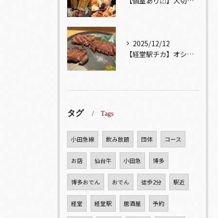
【個室あり〼】大切な記念日、お祝い事でのご来店ぜひお待ちして...
2025/12/12
【経堂駅チカ】オシャレ居酒屋🏮自慢のお肉が楽しめる🐃お得なコ...
タグ
Tags
小田急線
飲み放題
団体
コース
お店
仙台牛
小田急
博多
博多おでん
おでん
徒歩2分
駅近
経堂
経堂駅
居酒屋
予約