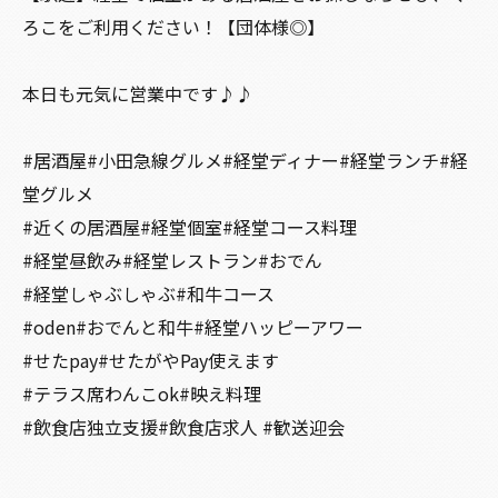
ろこをご利用ください！【団体様◎】
本日も元気に営業中です♪♪
#居酒屋#小田急線グルメ#経堂ディナー#経堂ランチ#経
堂グルメ
#近くの居酒屋#経堂個室#経堂コース料理
#経堂昼飲み#経堂レストラン#おでん
#経堂しゃぶしゃぶ#和牛コース
#oden#おでんと和牛#経堂ハッピーアワー
#せたpay#せたがやPay使えます
#テラス席わんこok#映え料理
#飲食店独立支援#飲食店求人 #歓送迎会