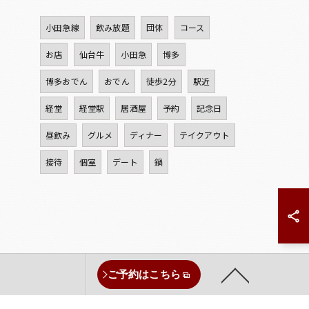
小田急線
飲み放題
団体
コース
お店
仙台牛
小田急
博多
博多おでん
おでん
徒歩2分
駅近
経堂
経堂駅
居酒屋
予約
記念日
昼飲み
グルメ
ディナー
テイクアウト
接待
個室
デート
鍋
ご予約はこちら