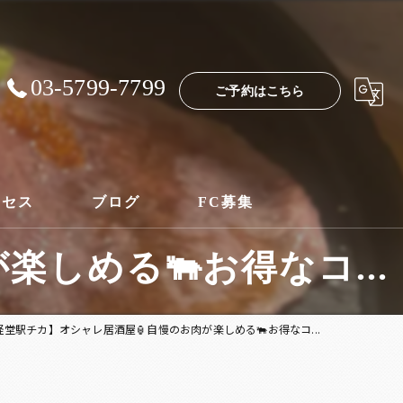
03-5799-7799
ご予約はこちら
クセス
ブログ
FC募集
しめる🐃お得なコ...
経堂駅チカ】オシャレ居酒屋🏮自慢のお肉が楽しめる🐃お得なコ...