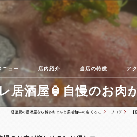
メニュー
店内紹介
当店の特徴
ア
居酒屋🏮自慢のお肉が楽
コース
経堂駅の居酒屋なら博多おでんと黒毛和牛の店 くろこ
ブログ
【