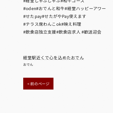
#経堂しゃぶしゃぶ#和牛コース
#oden#おでんと和牛#経堂ハッピーアワー
#せたpay#せたがやPay使えます
#テラス席わんこok#映え料理
#飲食店独立支援#飲食店求人 #歓送迎会
経堂駅近くで心を込めたおでん
おでん
< 前のページ