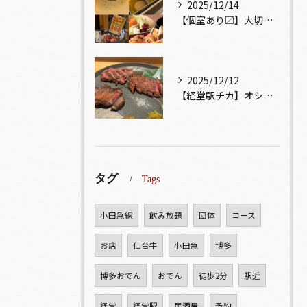
2025/12/14
【個室あり〼】大切な記念日、お祝い事でのご来店ぜひお待ちして...
2025/12/12
【経堂駅チカ】オシャレ居酒屋🏮自慢のお肉が楽しめる🐃お得なコ...
タグ
Tags
小田急線
飲み放題
団体
コース
お店
仙台牛
小田急
博多
博多おでん
おでん
徒歩2分
駅近
経堂
経堂駅
居酒屋
予約