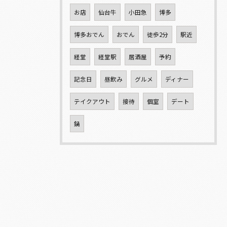
お店
仙台牛
小田急
博多
博多おでん
おでん
徒歩2分
駅近
経堂
経堂駅
居酒屋
予約
記念日
昼飲み
グルメ
ディナー
テイクアウト
接待
個室
デート
鍋