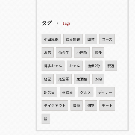
タグ
Tags
小田急線
飲み放題
団体
コース
お店
仙台牛
小田急
博多
博多おでん
おでん
徒歩2分
駅近
経堂
経堂駅
居酒屋
予約
記念日
昼飲み
グルメ
ディナー
テイクアウト
接待
個室
デート
鍋