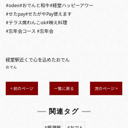
#oden#おでんと和牛#経堂ハッピーアワー
#せたpay#せたがやPay使えます
#テラス席わんこok#映え料理
#忘年会コース #忘年会
経堂駅近くで心を込めたおでん
おでん
< 前のページ
一覧に戻る
次のページ >
関連タグ
#居酒屋
#おでん