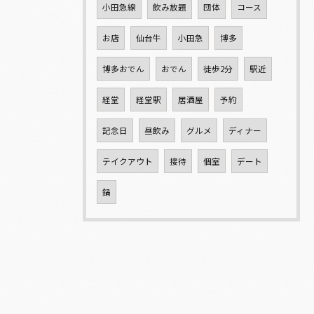
小田急線
飲み放題
団体
コース
お店
仙台牛
小田急
博多
博多おでん
おでん
徒歩2分
駅近
経堂
経堂駅
居酒屋
予約
記念日
昼飲み
グルメ
ディナー
テイクアウト
接待
個室
デート
鍋