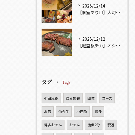
2025/12/14
【個室あり〼】大切な記念日、お祝い事でのご来店ぜひお待ちして...
2025/12/12
【経堂駅チカ】オシャレ居酒屋🏮自慢のお肉が楽しめる🐃お得なコ...
タグ
Tags
小田急線
飲み放題
団体
コース
お店
仙台牛
小田急
博多
博多おでん
おでん
徒歩2分
駅近