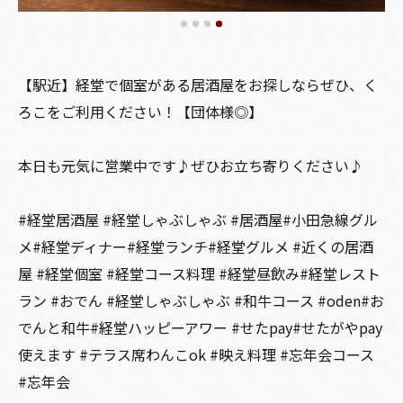
【駅近】経堂で個室がある居酒屋をお探しならぜひ、く
ろこをご利用ください！【団体様◎】
本日も元気に営業中です♪ぜひお立ち寄りください♪
#経堂居酒屋 #経堂しゃぶしゃぶ #居酒屋#小田急線グル
メ#経堂ディナー#経堂ランチ#経堂グルメ #近くの居酒
屋 #経堂個室 #経堂コース料理 #経堂昼飲み#経堂レスト
ラン #おでん #経堂しゃぶしゃぶ #和牛コース #oden#お
でんと和牛#経堂ハッピーアワー #せたpay#せたがやpay
使えます #テラス席わんこok #映え料理 #忘年会コース
#忘年会