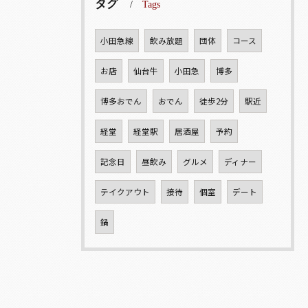
タグ
Tags
小田急線
飲み放題
団体
コース
お店
仙台牛
小田急
博多
博多おでん
おでん
徒歩2分
駅近
経堂
経堂駅
居酒屋
予約
記念日
昼飲み
グルメ
ディナー
テイクアウト
接待
個室
デート
鍋