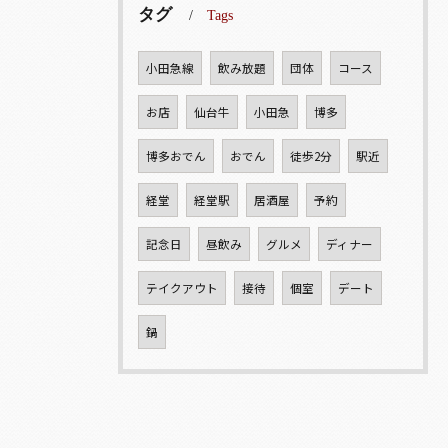
タグ
Tags
小田急線
飲み放題
団体
コース
お店
仙台牛
小田急
博多
博多おでん
おでん
徒歩2分
駅近
経堂
経堂駅
居酒屋
予約
記念日
昼飲み
グルメ
ディナー
テイクアウト
接待
個室
デート
鍋