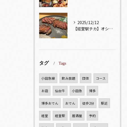
2025/12/12
【経堂駅チカ】オシャレ居酒屋🏮自慢のお肉が楽しめる🐃お得なコ...
タグ
Tags
小田急線
飲み放題
団体
コース
お店
仙台牛
小田急
博多
博多おでん
おでん
徒歩2分
駅近
経堂
経堂駅
居酒屋
予約