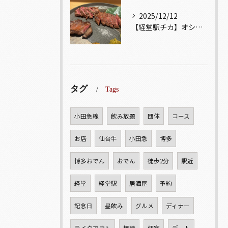
2025/12/12
【経堂駅チカ】オシャレ居酒屋🏮自慢のお肉が楽しめる🐃お得なコ...
タグ
Tags
小田急線
飲み放題
団体
コース
お店
仙台牛
小田急
博多
博多おでん
おでん
徒歩2分
駅近
経堂
経堂駅
居酒屋
予約
記念日
昼飲み
グルメ
ディナー
テイクアウト
接待
個室
デート