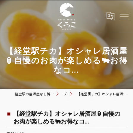
【経堂駅チカ】オシャレ居酒屋
🏮自慢のお肉が楽しめる🐃お得
なコ...
経堂駅の居酒屋なら博多おでんと黒毛和牛の店 くろこ
ブログ
【経堂駅チカ】オシャレ居酒屋🏮自慢のお肉が楽しめる🐃お得なコ...
【経堂駅チカ】オシャレ居酒屋🏮自慢の
お肉が楽しめる🐃お得なコ...