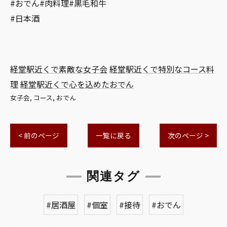
#おでん#肉料理#黒毛和牛
#日本酒
経堂駅近くで素敵な女子会
経堂駅近くで特別なコース料
理
経堂駅近くで心を込めたおでん
女子会
コース
おでん
< 前のページ
一覧に戻る
次のページ >
関連タグ
#居酒屋
#個室
#接待
#おでん