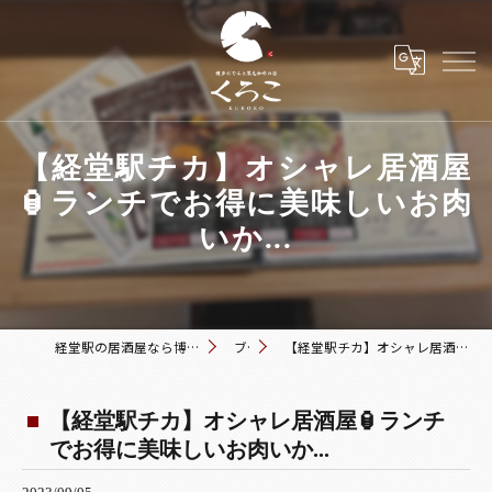
【経堂駅チカ】オシャレ居酒屋
🏮ランチでお得に美味しいお肉
いか...
経堂駅の居酒屋なら博多おでんと黒毛和牛の店 くろこ
ブログ
【経堂駅チカ】オシャレ居酒屋🏮ランチでお得に美味しいお肉いか...
【経堂駅チカ】オシャレ居酒屋🏮ランチ
でお得に美味しいお肉いか...