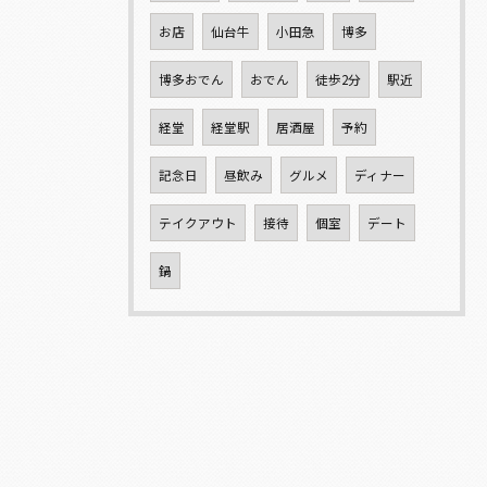
お店
仙台牛
小田急
博多
博多おでん
おでん
徒歩2分
駅近
経堂
経堂駅
居酒屋
予約
記念日
昼飲み
グルメ
ディナー
テイクアウト
接待
個室
デート
鍋