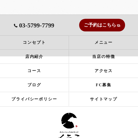
03-5799-7799
ご予約はこちら
コンセプト
メニュー
店内紹介
当店の特徴
コース
アクセス
ブログ
FC募集
プライバシーポリシー
サイトマップ