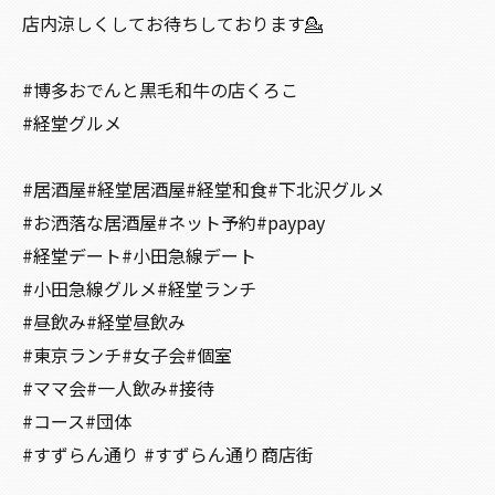
店内涼しくしてお待ちしております💁
#博多おでんと黒毛和牛の店くろこ
#経堂グルメ
#居酒屋#経堂居酒屋#経堂和食#下北沢グルメ
#お洒落な居酒屋#ネット予約#paypay
#経堂デート#小田急線デート
#小田急線グルメ#経堂ランチ
#昼飲み#経堂昼飲み
#東京ランチ#女子会#個室
#ママ会#一人飲み#接待
#コース#団体
#すずらん通り #すずらん通り商店街