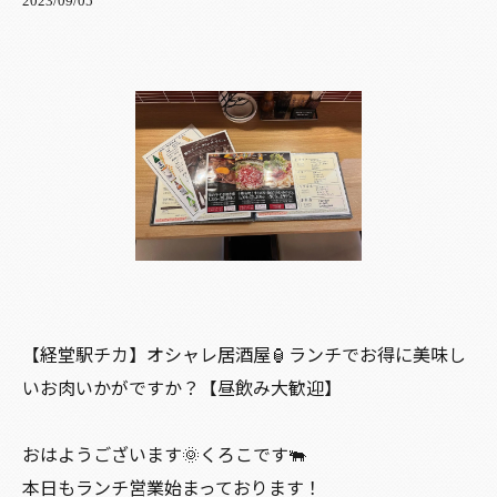
2023/09/05
【経堂駅チカ】オシャレ居酒屋🏮ランチでお得に美味し
いお肉いかがですか？【昼飲み大歓迎】
おはようございます🌞くろこです🐃
本日もランチ営業始まっております！