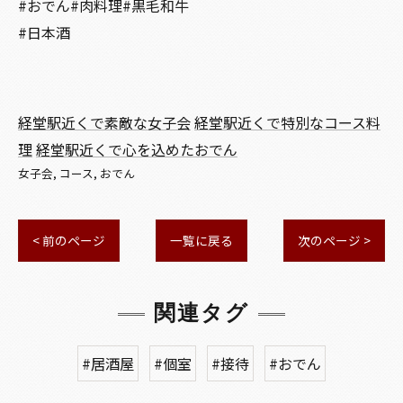
#おでん#肉料理#黒毛和牛
#日本酒
経堂駅近くで素敵な女子会
経堂駅近くで特別なコース料
理
経堂駅近くで心を込めたおでん
女子会
コース
おでん
< 前のページ
一覧に戻る
次のページ >
関連タグ
#居酒屋
#個室
#接待
#おでん