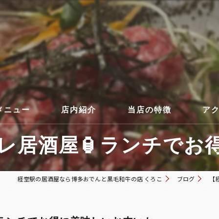
メニュー
店内紹介
当店の特徴
ア
居酒屋🏮ランチでお得
コース
経堂駅の居酒屋なら博多おでんと黒毛和牛の店 くろこ
ブログ
【