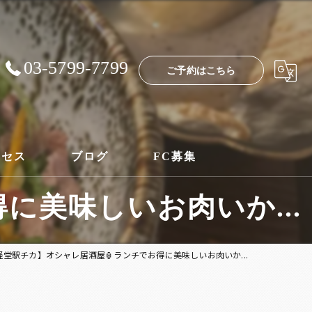
03-5799-7799
ご予約はこちら
クセス
ブログ
FC募集
に美味しいお肉いか...
経堂駅チカ】オシャレ居酒屋🏮ランチでお得に美味しいお肉いか...