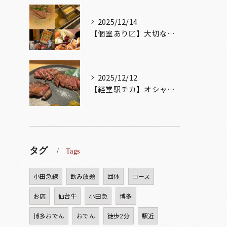
2025/12/14
【個室あり〼】大切な記念日、お祝い事でのご来店ぜひお待ちして...
2025/12/12
【経堂駅チカ】オシャレ居酒屋🏮自慢のお肉が楽しめる🐃お得なコ...
タグ
Tags
小田急線
飲み放題
団体
コース
お店
仙台牛
小田急
博多
博多おでん
おでん
徒歩2分
駅近