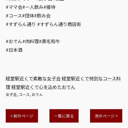
#ママ会#一人飲み#接待
#コース#団体#飲み会
#すずらん通り #すずらん通り商店街
#おでん#肉料理#黒毛和牛
#日本酒
経堂駅近くで素敵な女子会
経堂駅近くで特別なコース料
理
経堂駅近くで心を込めたおでん
女子会
コース
おでん
< 前のページ
一覧に戻る
次のページ >