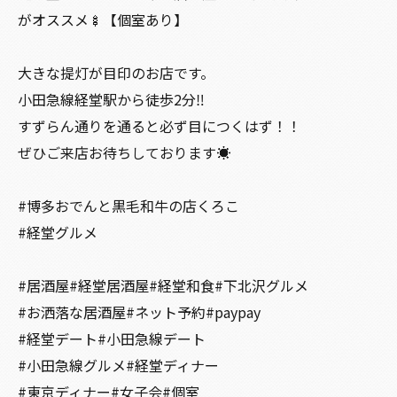
がオススメ🍢【個室あり】
大きな提灯が目印のお店です。
小田急線経堂駅から徒歩2分‼️
すずらん通りを通ると必ず目につくはず！！
ぜひご来店お待ちしております☀️
#博多おでんと黒毛和牛の店くろこ
#経堂グルメ
#居酒屋#経堂居酒屋#経堂和食#下北沢グルメ
#お洒落な居酒屋#ネット予約#paypay
#経堂デート#小田急線デート
#小田急線グルメ#経堂ディナー
#東京ディナー#女子会#個室