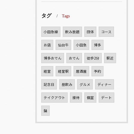
タグ
Tags
小田急線
飲み放題
団体
コース
お店
仙台牛
小田急
博多
博多おでん
おでん
徒歩2分
駅近
経堂
経堂駅
居酒屋
予約
記念日
昼飲み
グルメ
ディナー
テイクアウト
接待
個室
デート
鍋