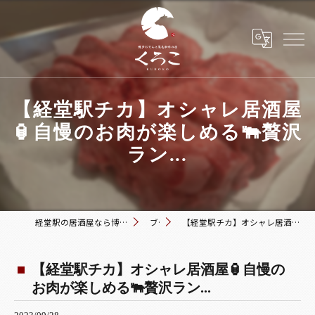
【経堂駅チカ】オシャレ居酒屋
🏮自慢のお肉が楽しめる🐃贅沢
ラン...
経堂駅の居酒屋なら博多おでんと黒毛和牛の店 くろこ
ブログ
【経堂駅チカ】オシャレ居酒屋🏮自慢のお肉が楽しめる🐃贅沢ラン...
【経堂駅チカ】オシャレ居酒屋🏮自慢の
お肉が楽しめる🐃贅沢ラン...