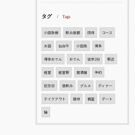
タグ
Tags
小田急線
飲み放題
団体
コース
お店
仙台牛
小田急
博多
博多おでん
おでん
徒歩2分
駅近
経堂
経堂駅
居酒屋
予約
記念日
昼飲み
グルメ
ディナー
テイクアウト
接待
個室
デート
鍋