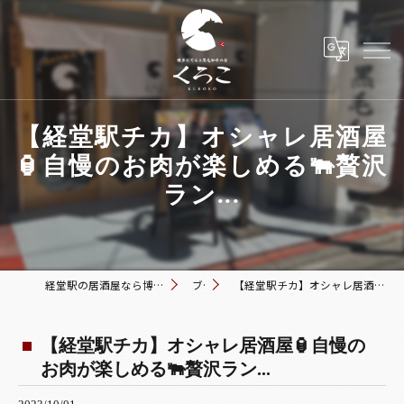
【経堂駅チカ】オシャレ居酒屋
🏮自慢のお肉が楽しめる🐃贅沢
ラン...
経堂駅の居酒屋なら博多おでんと黒毛和牛の店 くろこ
ブログ
【経堂駅チカ】オシャレ居酒屋🏮自慢のお肉が楽しめる🐃贅沢ラン...
【経堂駅チカ】オシャレ居酒屋🏮自慢の
お肉が楽しめる🐃贅沢ラン...