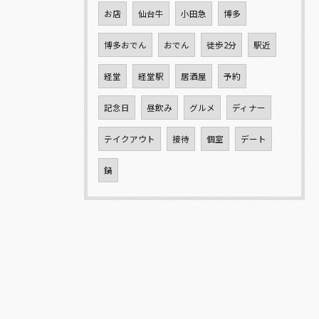
お店
仙台牛
小田急
博多
博多おでん
おでん
徒歩2分
駅近
経堂
経堂駅
居酒屋
予約
記念日
昼飲み
グルメ
ディナー
テイクアウト
接待
個室
デート
鍋