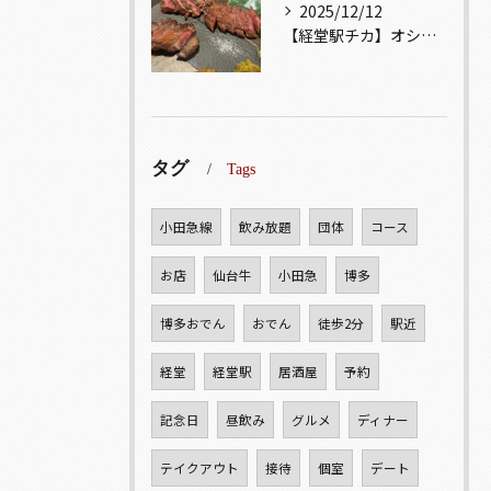
2025/12/12
【経堂駅チカ】オシャレ居酒屋🏮自慢のお肉が楽しめる🐃お得なコ...
タグ
Tags
小田急線
飲み放題
団体
コース
お店
仙台牛
小田急
博多
博多おでん
おでん
徒歩2分
駅近
経堂
経堂駅
居酒屋
予約
記念日
昼飲み
グルメ
ディナー
テイクアウト
接待
個室
デート