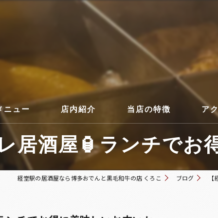
メニュー
店内紹介
当店の特徴
ア
居酒屋🏮ランチでお得
コース
経堂駅の居酒屋なら博多おでんと黒毛和牛の店 くろこ
ブログ
【