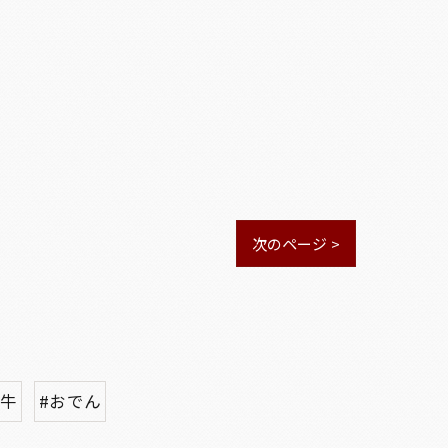
次のページ >
台牛
#おでん