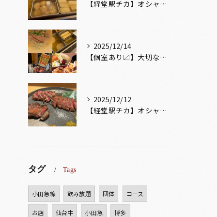
【経堂駅チカ】オシャレ居酒屋🏮出汁が美味しいおでんがオススメ...
2025/12/14
【個室あり〼】大切な記念日、お祝い事でのご来店ぜひお待ちして...
2025/12/12
【経堂駅チカ】オシャレ居酒屋🏮自慢のお肉が楽しめる🐃お得なコ...
タグ
Tags
小田急線
飲み放題
団体
コース
お店
仙台牛
小田急
博多