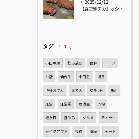
2025/12/12
【経堂駅チカ】オシャレ居酒屋🏮自慢のお肉が楽しめる🐃お得なコ...
タグ
Tags
小田急線
飲み放題
団体
コース
お店
仙台牛
小田急
博多
博多おでん
おでん
徒歩2分
駅近
経堂
経堂駅
居酒屋
予約
記念日
昼飲み
グルメ
ディナー
テイクアウト
接待
個室
デート