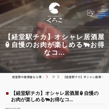
【経堂駅チカ】オシャレ居酒屋
🏮自慢のお肉が楽しめる🐃お得
なコ...
経堂駅の居酒屋なら博多おでんと黒毛和牛の店 くろこ
ブログ
【経堂駅チカ】オシャレ居酒屋🏮自慢のお肉が楽しめる🐃お得なコ...
【経堂駅チカ】オシャレ居酒屋🏮自慢の
お肉が楽しめる🐃お得なコ...