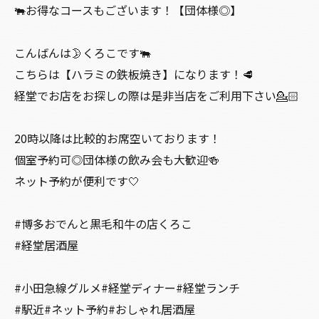
🐃お得なコースもございます！【団体様◎】
こんばんは🌛くろこです🐃
こちらは【ハラミの鉄板焼き】になります！🥩
経堂でお店をお探しの際は是非当店をご利用下さい💁🏻
20時以降は比較的お席空いております！
個室予約可◎団体様の飲み会も大歓迎🍻
ネット予約が便利です🤍
#博多おでんと黒毛和牛の店くろこ
#経堂居酒屋
#小田急線グルメ#経堂ディナー#経堂ランチ
#駅近#ネット予約#おしゃれ居酒屋