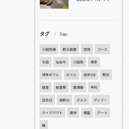
タグ
Tags
小田急線
飲み放題
団体
コース
お店
仙台牛
小田急
博多
博多おでん
おでん
徒歩2分
駅近
経堂
経堂駅
居酒屋
予約
記念日
昼飲み
グルメ
ディナー
テイクアウト
接待
個室
デート
鍋