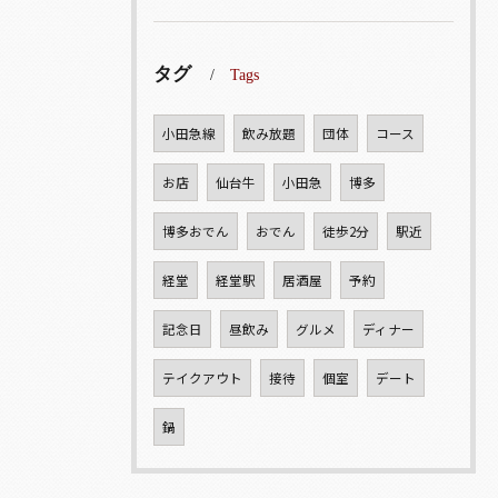
タグ
Tags
小田急線
飲み放題
団体
コース
お店
仙台牛
小田急
博多
博多おでん
おでん
徒歩2分
駅近
経堂
経堂駅
居酒屋
予約
記念日
昼飲み
グルメ
ディナー
テイクアウト
接待
個室
デート
鍋