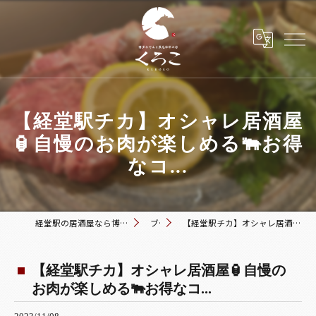
【経堂駅チカ】オシャレ居酒屋
🏮自慢のお肉が楽しめる🐃お得
なコ...
経堂駅の居酒屋なら博多おでんと黒毛和牛の店 くろこ
ブログ
【経堂駅チカ】オシャレ居酒屋🏮自慢のお肉が楽しめる🐃お得なコ...
【経堂駅チカ】オシャレ居酒屋🏮自慢の
お肉が楽しめる🐃お得なコ...