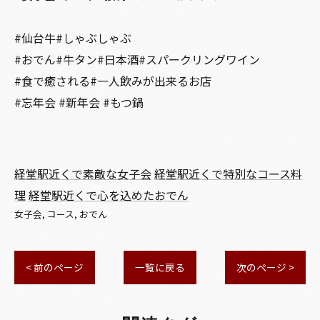
#仙台牛#しゃぶしゃぶ
#おでん#牛タン#日本酒#スパークリングワイン
#食で癒される#一人飲みが出来るお店
#忘年会 #新年会 #もつ鍋
経堂駅近くで素敵な女子会
経堂駅近くで特別なコース料
理
経堂駅近くで心を込めたおでん
女子会
コース
おでん
< 前のページ
一覧に戻る
次のページ >