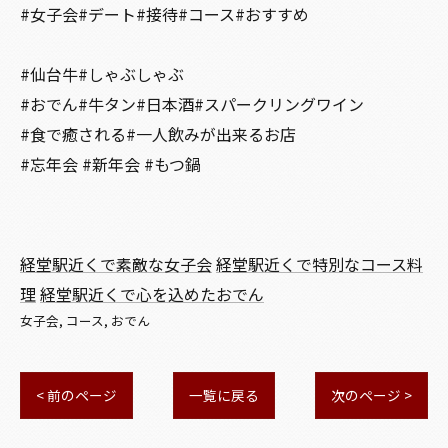
#女子会#デート#接待#コース#おすすめ
#仙台牛#しゃぶしゃぶ
#おでん#牛タン#日本酒#スパークリングワイン
#食で癒される#一人飲みが出来るお店
#忘年会 #新年会 #もつ鍋
経堂駅近くで素敵な女子会
経堂駅近くで特別なコース料
理
経堂駅近くで心を込めたおでん
女子会
コース
おでん
< 前のページ
一覧に戻る
次のページ >