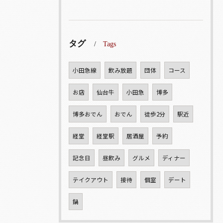
タグ
Tags
小田急線
飲み放題
団体
コース
お店
仙台牛
小田急
博多
博多おでん
おでん
徒歩2分
駅近
経堂
経堂駅
居酒屋
予約
記念日
昼飲み
グルメ
ディナー
テイクアウト
接待
個室
デート
鍋