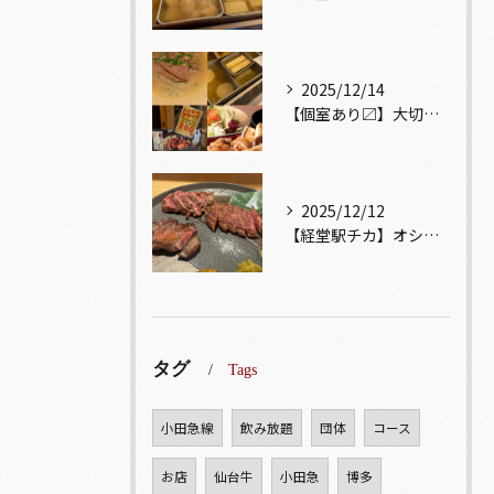
2025/12/14
【個室あり〼】大切な記念日、お祝い事でのご来店ぜひお待ちして...
2025/12/12
【経堂駅チカ】オシャレ居酒屋🏮自慢のお肉が楽しめる🐃お得なコ...
タグ
Tags
小田急線
飲み放題
団体
コース
お店
仙台牛
小田急
博多