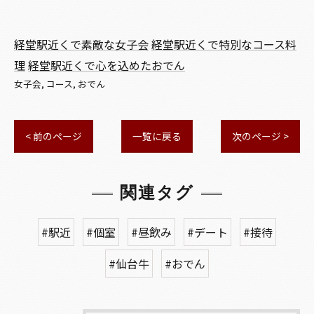
経堂駅近くで素敵な女子会
経堂駅近くで特別なコース料
理
経堂駅近くで心を込めたおでん
女子会
コース
おでん
< 前のページ
一覧に戻る
次のページ >
関連タグ
#駅近
#個室
#昼飲み
#デート
#接待
#仙台牛
#おでん