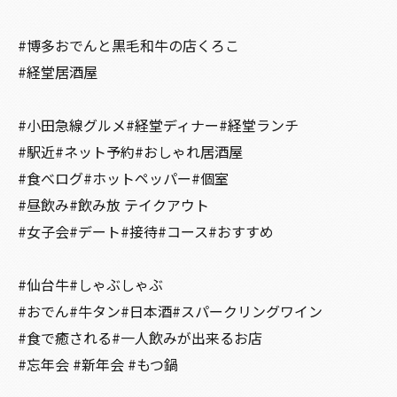
#博多おでんと黒毛和牛の店くろこ
#経堂居酒屋
#小田急線グルメ#経堂ディナー#経堂ランチ
#駅近#ネット予約#おしゃれ居酒屋
#食べログ#ホットペッパー#個室
#昼飲み#飲み放 テイクアウト
#女子会#デート#接待#コース#おすすめ
#仙台牛#しゃぶしゃぶ
#おでん#牛タン#日本酒#スパークリングワイン
#食で癒される#一人飲みが出来るお店
#忘年会 #新年会 #もつ鍋