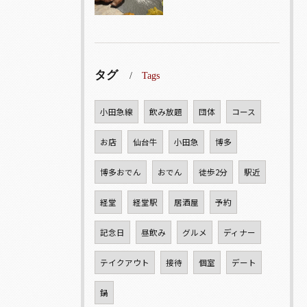
タグ
Tags
小田急線
飲み放題
団体
コース
お店
仙台牛
小田急
博多
博多おでん
おでん
徒歩2分
駅近
経堂
経堂駅
居酒屋
予約
記念日
昼飲み
グルメ
ディナー
テイクアウト
接待
個室
デート
鍋