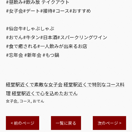
#昼飲み#飲み放 テイクアウト
#女子会#デート#接待#コース#おすすめ
#仙台牛#しゃぶしゃぶ
#おでん#牛タン#日本酒#スパークリングワイン
#食で癒される#一人飲みが出来るお店
#忘年会 #新年会 #もつ鍋
経堂駅近くで素敵な女子会
経堂駅近くで特別なコース料
理
経堂駅近くで心を込めたおでん
女子会
コース
おでん
< 前のページ
一覧に戻る
次のページ >