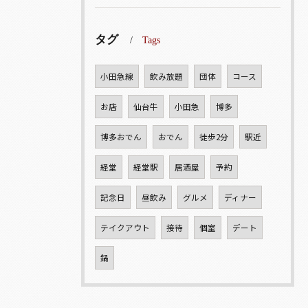
タグ
Tags
小田急線
飲み放題
団体
コース
お店
仙台牛
小田急
博多
博多おでん
おでん
徒歩2分
駅近
経堂
経堂駅
居酒屋
予約
記念日
昼飲み
グルメ
ディナー
テイクアウト
接待
個室
デート
鍋