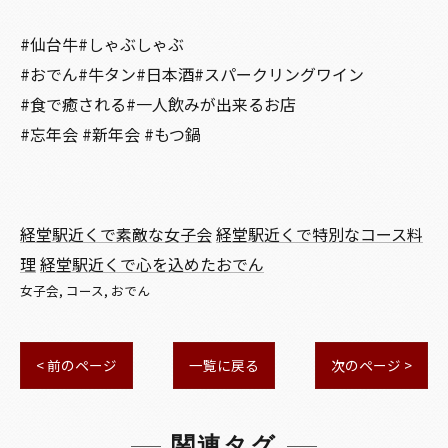
#仙台牛#しゃぶしゃぶ
#おでん#牛タン#日本酒#スパークリングワイン
#食で癒される#一人飲みが出来るお店
#忘年会 #新年会 #もつ鍋
経堂駅近くで素敵な女子会
経堂駅近くで特別なコース料
理
経堂駅近くで心を込めたおでん
女子会
コース
おでん
< 前のページ
一覧に戻る
次のページ >
関連タグ