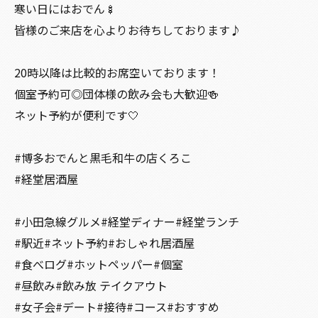
寒い日にはおでん🍢
皆様のご来店を心よりお待ちしております♪
20時以降は比較的お席空いております！
個室予約可◎団体様の飲み会も大歓迎🍻
ネット予約が便利です🤍
#博多おでんと黒毛和牛の店くろこ
#経堂居酒屋
#小田急線グルメ#経堂ディナー#経堂ランチ
#駅近#ネット予約#おしゃれ居酒屋
#食べログ#ホットペッパー#個室
#昼飲み#飲み放 テイクアウト
#女子会#デート#接待#コース#おすすめ