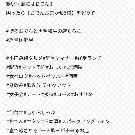
寒い季節にはおでん‼️
困ったら【おでんおまかせ5種】をどうぞ
#博多おでんと黒毛和牛の店くろこ
#経堂居酒屋
#小田急線グルメ#経堂ディナー#経堂ランチ
#駅近#ネット予約#おしゃれ居酒屋
#食べログ#ホットペッパー#個室
#昼飲み#飲み放 テイクアウト
#女子会#デート#接待#コース#おすすめ
#仙台牛#しゃぶしゃぶ
#おでん#牛タン#日本酒#スパークリングワイン
#食で癒される#一人飲みが出来るお店