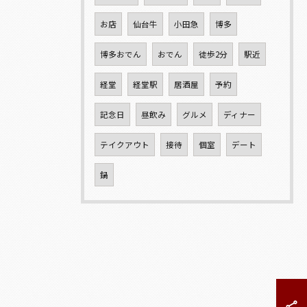
お店
仙台牛
小田急
博多
博多おでん
おでん
徒歩2分
駅近
経堂
経堂駅
居酒屋
予約
記念日
昼飲み
グルメ
ディナー
テイクアウト
接待
個室
デート
鍋