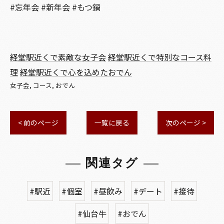
#忘年会 #新年会 #もつ鍋
経堂駅近くで素敵な女子会
経堂駅近くで特別なコース料
理
経堂駅近くで心を込めたおでん
女子会
コース
おでん
< 前のページ
一覧に戻る
次のページ >
関連タグ
#駅近
#個室
#昼飲み
#デート
#接待
#仙台牛
#おでん