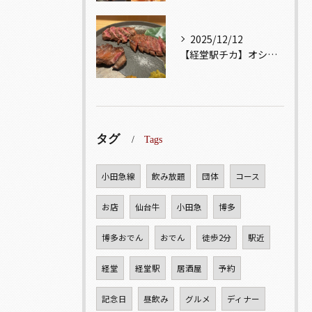
2025/12/12
【経堂駅チカ】オシャレ居酒屋🏮自慢のお肉が楽しめる🐃お得なコ...
タグ
Tags
小田急線
飲み放題
団体
コース
お店
仙台牛
小田急
博多
博多おでん
おでん
徒歩2分
駅近
経堂
経堂駅
居酒屋
予約
記念日
昼飲み
グルメ
ディナー