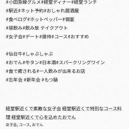
#小田急線グルメ#経堂ディナー#経堂ランチ
#駅近#ネット予約#おしゃれ居酒屋
#食べログ#ホットペッパー#個室
#昼飲み#飲み放 テイクアウト
#女子会#デート#接待#コース#おすすめ
#仙台牛#しゃぶしゃぶ
#おでん#牛タン#日本酒#スパークリングワイン
#食で癒される#一人飲みが出来るお店
#忘年会 #新年会 #もつ鍋
経堂駅近くで素敵な女子会
経堂駅近くで特別なコース料
理
経堂駅近くで心を込めたおでん
女子会
コース
おでん