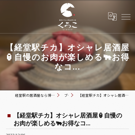
【経堂駅チカ】オシャレ居酒屋
🏮自慢のお肉が楽しめる🐃お得
なコ...
経堂駅の居酒屋なら博多おでんと黒毛和牛の店 くろこ
ブログ
【経堂駅チカ】オシャレ居酒屋🏮自慢のお肉が楽しめる🐃お得なコ...
【経堂駅チカ】オシャレ居酒屋🏮自慢の
お肉が楽しめる🐃お得なコ...