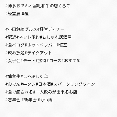
#博多おでんと黒毛和牛の店くろこ
#経堂居酒屋
#小田急線グルメ#経堂ディナー
#駅近#ネット予約#おしゃれ居酒屋
#食べログ#ホットペッパー#個室
#飲み放題#テイクアウト
#女子会#デート#接待#コース#おすすめ
#仙台牛#しゃぶしゃぶ
#おでん#牛タン#日本酒#スパークリングワイン
#食で癒される#一人飲みが出来るお店
#忘年会 #新年会 #もつ鍋