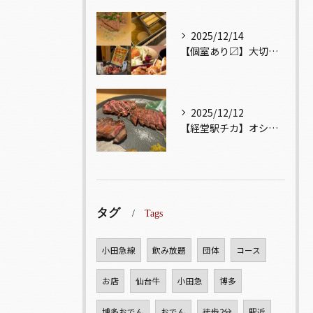
2025/12/14
【個室あり〼】大切な記念日、お祝い事でのご来店ぜひお待ちして...
2025/12/12
【経堂駅チカ】オシャレ居酒屋🏮自慢のお肉が楽しめる🐃お得なコ...
タグ
Tags
小田急線
飲み放題
団体
コース
お店
仙台牛
小田急
博多
博多おでん
おでん
徒歩2分
駅近