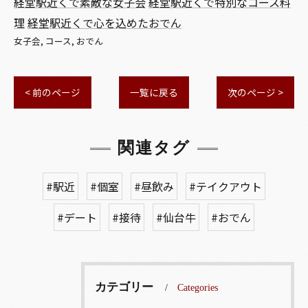
経堂駅近くで素敵な女子会
経堂駅近くで特別なコース料
理
経堂駅近くで心を込めたおでん
女子会
コース
おでん
< 前のページ
一覧に戻る
次のページ >
関連タグ
#駅近
#個室
#昼飲み
#テイクアウト
#デート
#接待
#仙台牛
#おでん
カテゴリー
Categories