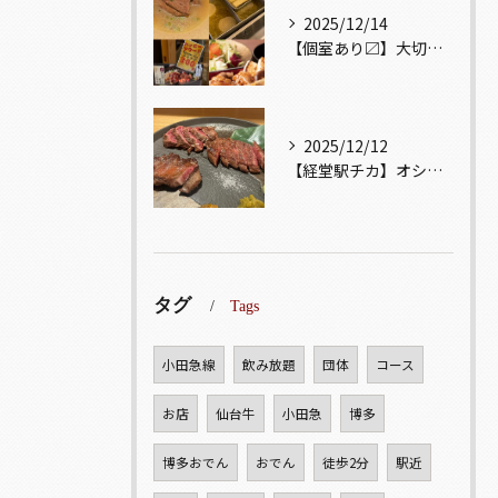
2025/12/14
【個室あり〼】大切な記念日、お祝い事でのご来店ぜひお待ちして...
2025/12/12
【経堂駅チカ】オシャレ居酒屋🏮自慢のお肉が楽しめる🐃お得なコ...
タグ
Tags
小田急線
飲み放題
団体
コース
お店
仙台牛
小田急
博多
博多おでん
おでん
徒歩2分
駅近