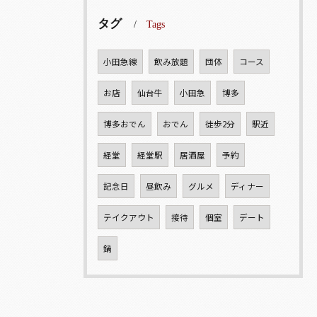
タグ
Tags
小田急線
飲み放題
団体
コース
お店
仙台牛
小田急
博多
博多おでん
おでん
徒歩2分
駅近
経堂
経堂駅
居酒屋
予約
記念日
昼飲み
グルメ
ディナー
テイクアウト
接待
個室
デート
鍋