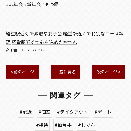
#忘年会 #新年会 #もつ鍋
経堂駅近くで素敵な女子会
経堂駅近くで特別なコース料
理
経堂駅近くで心を込めたおでん
女子会
コース
おでん
< 前のページ
一覧に戻る
次のページ >
関連タグ
#駅近
#個室
#テイクアウト
#デート
#接待
#仙台牛
#おでん