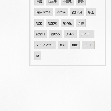
お店
仙台牛
小田急
博多
博多おでん
おでん
徒歩2分
駅近
経堂
経堂駅
居酒屋
予約
記念日
昼飲み
グルメ
ディナー
テイクアウト
接待
個室
デート
鍋