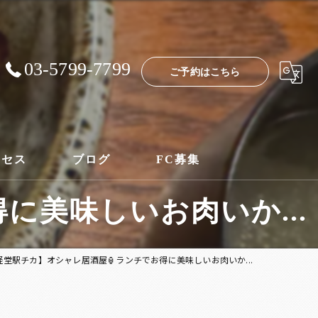
03-5799-7799
ご予約はこちら
クセス
ブログ
FC募集
に美味しいお肉いか...
経堂駅チカ】オシャレ居酒屋🏮ランチでお得に美味しいお肉いか...