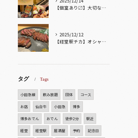
2025/12/14
【個室あり〼】大切な記念日、お祝い事でのご来店ぜひお待ちして...
2025/12/12
【経堂駅チカ】オシャレ居酒屋🏮自慢のお肉が楽しめる🐃お得なコ...
タグ
Tags
小田急線
飲み放題
団体
コース
お店
仙台牛
小田急
博多
博多おでん
おでん
徒歩2分
駅近
経堂
経堂駅
居酒屋
予約
記念日