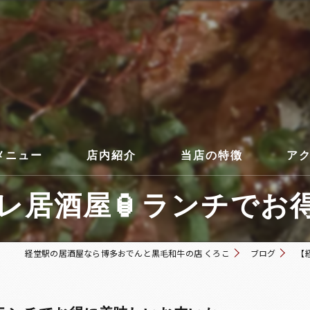
メニュー
店内紹介
当店の特徴
ア
居酒屋🏮ランチでお得
コース
経堂駅の居酒屋なら博多おでんと黒毛和牛の店 くろこ
ブログ
【