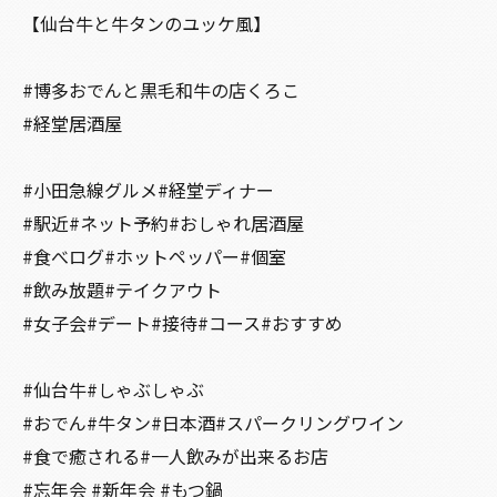
【仙台牛と牛タンのユッケ風】
#博多おでんと黒毛和牛の店くろこ
#経堂居酒屋
#小田急線グルメ#経堂ディナー
#駅近#ネット予約#おしゃれ居酒屋
#食べログ#ホットペッパー#個室
#飲み放題#テイクアウト
#女子会#デート#接待#コース#おすすめ
#仙台牛#しゃぶしゃぶ
#おでん#牛タン#日本酒#スパークリングワイン
#食で癒される#一人飲みが出来るお店
#忘年会 #新年会 #もつ鍋