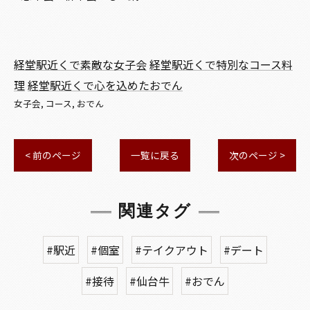
経堂駅近くで素敵な女子会
経堂駅近くで特別なコース料
理
経堂駅近くで心を込めたおでん
女子会
コース
おでん
< 前のページ
一覧に戻る
次のページ >
関連タグ
#駅近
#個室
#テイクアウト
#デート
#接待
#仙台牛
#おでん