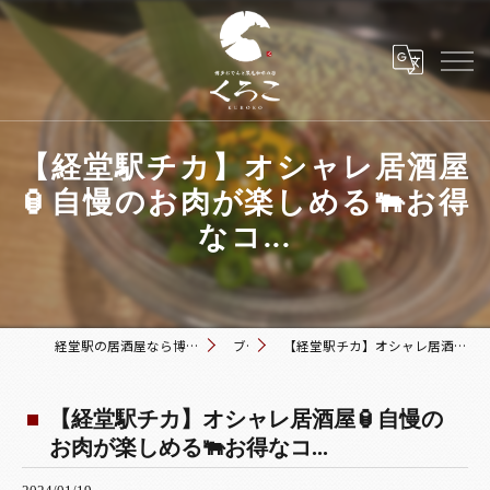
【経堂駅チカ】オシャレ居酒屋
🏮自慢のお肉が楽しめる🐃お得
なコ...
経堂駅の居酒屋なら博多おでんと黒毛和牛の店 くろこ
ブログ
【経堂駅チカ】オシャレ居酒屋🏮自慢のお肉が楽しめる🐃お得なコ...
【経堂駅チカ】オシャレ居酒屋🏮自慢の
お肉が楽しめる🐃お得なコ...