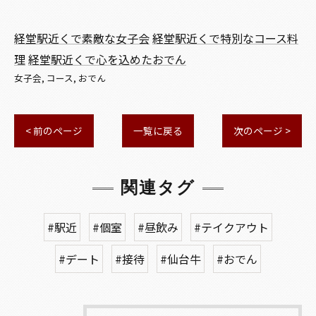
経堂駅近くで素敵な女子会
経堂駅近くで特別なコース料
理
経堂駅近くで心を込めたおでん
女子会
コース
おでん
< 前のページ
一覧に戻る
次のページ >
関連タグ
#駅近
#個室
#昼飲み
#テイクアウト
#デート
#接待
#仙台牛
#おでん