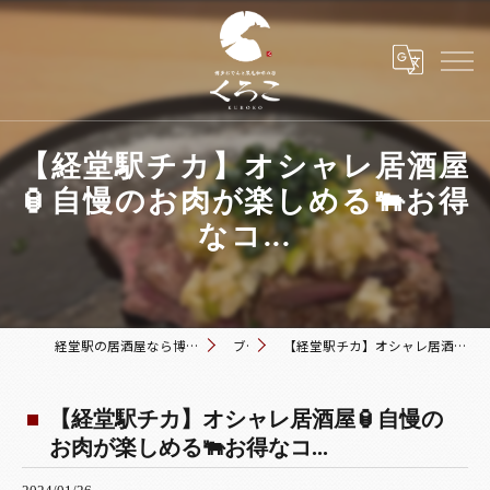
【経堂駅チカ】オシャレ居酒屋
🏮自慢のお肉が楽しめる🐃お得
なコ...
経堂駅の居酒屋なら博多おでんと黒毛和牛の店 くろこ
ブログ
【経堂駅チカ】オシャレ居酒屋🏮自慢のお肉が楽しめる🐃お得なコ...
【経堂駅チカ】オシャレ居酒屋🏮自慢の
お肉が楽しめる🐃お得なコ...