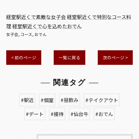
経堂駅近くで素敵な女子会
経堂駅近くで特別なコース料
理
経堂駅近くで心を込めたおでん
女子会
コース
おでん
< 前のページ
一覧に戻る
次のページ >
関連タグ
#駅近
#個室
#昼飲み
#テイクアウト
#デート
#接待
#仙台牛
#おでん