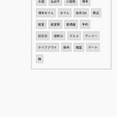
お店
仙台牛
小田急
博多
博多おでん
おでん
徒歩2分
駅近
経堂
経堂駅
居酒屋
予約
記念日
昼飲み
グルメ
ディナー
テイクアウト
接待
個室
デート
鍋