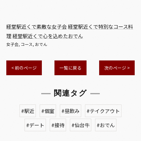
経堂駅近くで素敵な女子会
経堂駅近くで特別なコース料
理
経堂駅近くで心を込めたおでん
女子会
コース
おでん
< 前のページ
一覧に戻る
次のページ >
関連タグ
#駅近
#個室
#昼飲み
#テイクアウト
#デート
#接待
#仙台牛
#おでん