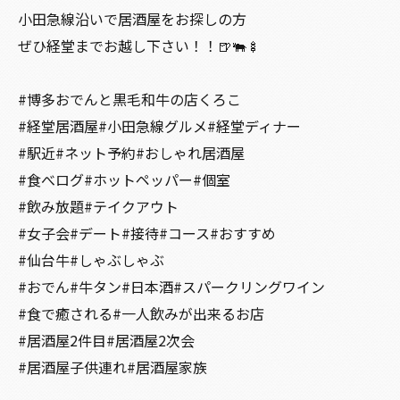
小田急線沿いで居酒屋をお探しの方
ぜひ経堂までお越し下さい！！🍺🐃🍢
#博多おでんと黒毛和牛の店くろこ
#経堂居酒屋#小田急線グルメ#経堂ディナー
#駅近#ネット予約#おしゃれ居酒屋
#食べログ#ホットペッパー#個室
#飲み放題#テイクアウト
#女子会#デート#接待#コース#おすすめ
#仙台牛#しゃぶしゃぶ
#おでん#牛タン#日本酒#スパークリングワイン
#食で癒される#一人飲みが出来るお店
#居酒屋2件目#居酒屋2次会
#居酒屋子供連れ#居酒屋家族