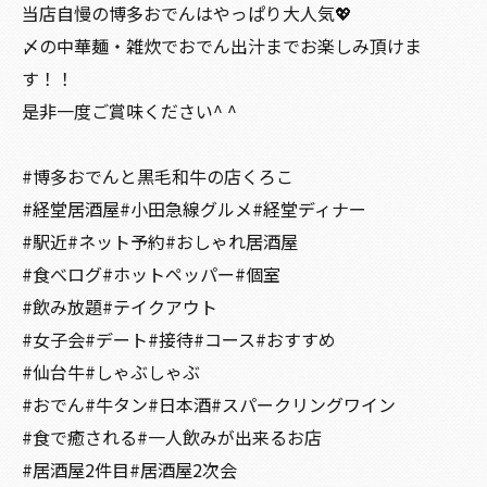
当店自慢の博多おでんはやっぱり大人気💖
〆の中華麺・雑炊でおでん出汁までお楽しみ頂けま
す！！
是非一度ご賞味ください^ ^
#博多おでんと黒毛和牛の店くろこ
#経堂居酒屋#小田急線グルメ#経堂ディナー
#駅近#ネット予約#おしゃれ居酒屋
#食べログ#ホットペッパー#個室
#飲み放題#テイクアウト
#女子会#デート#接待#コース#おすすめ
#仙台牛#しゃぶしゃぶ
#おでん#牛タン#日本酒#スパークリングワイン
#食で癒される#一人飲みが出来るお店
#居酒屋2件目#居酒屋2次会