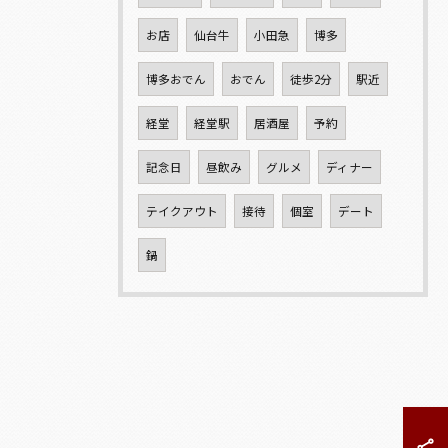
お店
仙台牛
小田急
博多
博多おでん
おでん
徒歩2分
駅近
経堂
経堂駅
居酒屋
予約
記念日
昼飲み
グルメ
ディナー
テイクアウト
接待
個室
デート
鍋