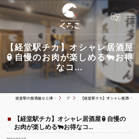
【経堂駅チカ】オシャレ居酒屋
🏮自慢のお肉が楽しめる🐃お得
なコ...
経堂駅の居酒屋なら博多おでんと黒毛和牛の店 くろこ
ブログ
【経堂駅チカ】オシャレ居酒屋🏮自慢のお肉が楽しめる🐃お得なコ...
【経堂駅チカ】オシャレ居酒屋🏮自慢の
お肉が楽しめる🐃お得なコ...