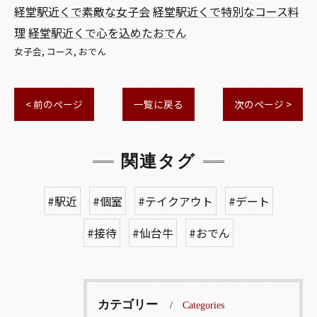
経堂駅近くで素敵な女子会
経堂駅近くで特別なコース料
理
経堂駅近くで心を込めたおでん
女子会
コース
おでん
< 前のページ
一覧に戻る
次のページ >
関連タグ
#駅近
#個室
#テイクアウト
#デート
#接待
#仙台牛
#おでん
カテゴリー
Categories