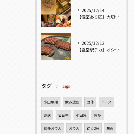
2025/12/14
【個室あり〼】大切な記念日、お祝い事でのご来店ぜひお待ちして...
2025/12/12
【経堂駅チカ】オシャレ居酒屋🏮自慢のお肉が楽しめる🐃お得なコ...
タグ
Tags
小田急線
飲み放題
団体
コース
お店
仙台牛
小田急
博多
博多おでん
おでん
徒歩2分
駅近