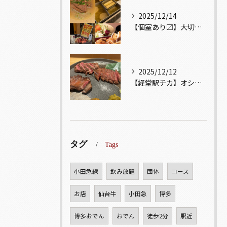
2025/12/14
【個室あり〼】大切な記念日、お祝い事でのご来店ぜひお待ちして...
2025/12/12
【経堂駅チカ】オシャレ居酒屋🏮自慢のお肉が楽しめる🐃お得なコ...
タグ
Tags
小田急線
飲み放題
団体
コース
お店
仙台牛
小田急
博多
博多おでん
おでん
徒歩2分
駅近