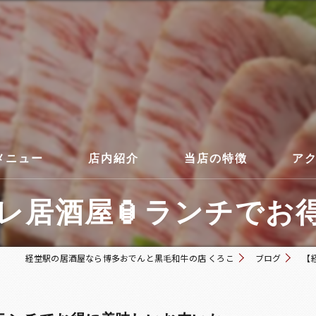
メニュー
店内紹介
当店の特徴
ア
居酒屋🏮ランチでお得
コース
経堂駅の居酒屋なら博多おでんと黒毛和牛の店 くろこ
ブログ
【