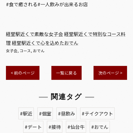
#食で癒される#一人飲みが出来るお店
経堂駅近くで素敵な女子会
経堂駅近くで特別なコース料
理
経堂駅近くで心を込めたおでん
女子会
コース
おでん
< 前のページ
一覧に戻る
次のページ >
関連タグ
#駅近
#個室
#昼飲み
#テイクアウト
#デート
#接待
#仙台牛
#おでん