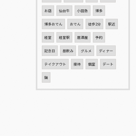
お店
仙台牛
小田急
博多
博多おでん
おでん
徒歩2分
駅近
経堂
経堂駅
居酒屋
予約
記念日
昼飲み
グルメ
ディナー
テイクアウト
接待
個室
デート
鍋