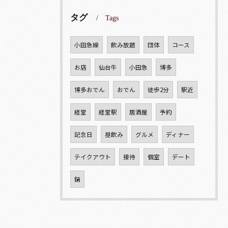
タグ
Tags
小田急線
飲み放題
団体
コース
お店
仙台牛
小田急
博多
博多おでん
おでん
徒歩2分
駅近
経堂
経堂駅
居酒屋
予約
記念日
昼飲み
グルメ
ディナー
テイクアウト
接待
個室
デート
鍋