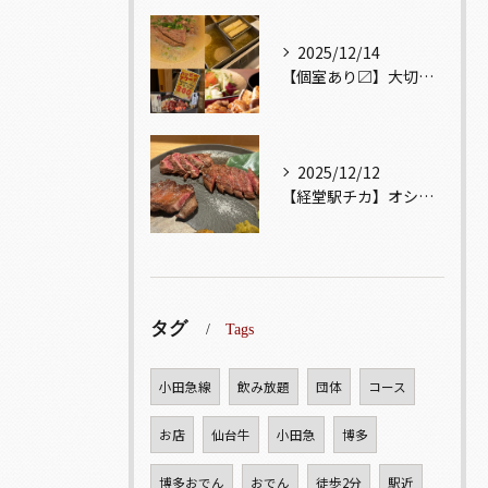
2025/12/14
【個室あり〼】大切な記念日、お祝い事でのご来店ぜひお待ちして...
2025/12/12
【経堂駅チカ】オシャレ居酒屋🏮自慢のお肉が楽しめる🐃お得なコ...
タグ
Tags
小田急線
飲み放題
団体
コース
お店
仙台牛
小田急
博多
博多おでん
おでん
徒歩2分
駅近