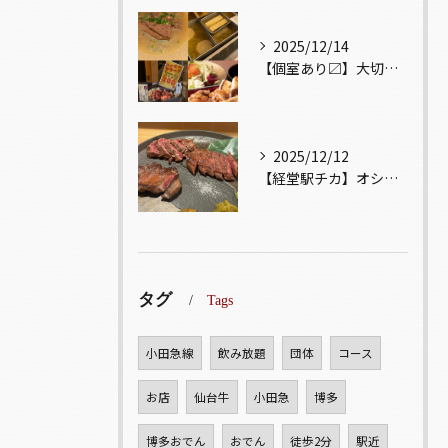
2025/12/14
【個室あり〼】大切な記念日、お祝い事でのご来店ぜひお待ちして...
2025/12/12
【経堂駅チカ】オシャレ居酒屋🏮自慢のお肉が楽しめる🐃お得なコ...
タグ
Tags
小田急線
飲み放題
団体
コース
お店
仙台牛
小田急
博多
博多おでん
おでん
徒歩2分
駅近