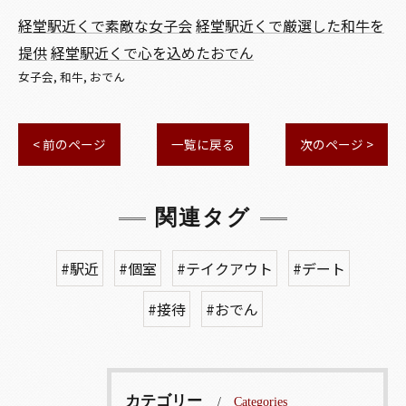
経堂駅近くで素敵な女子会
経堂駅近くで厳選した和牛を
提供
経堂駅近くで心を込めたおでん
女子会
和牛
おでん
< 前のページ
一覧に戻る
次のページ >
関連タグ
#駅近
#個室
#テイクアウト
#デート
#接待
#おでん
カテゴリー
Categories