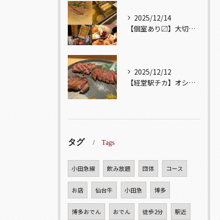
2025/12/14
【個室あり〼】大切な記念日、お祝い事でのご来店ぜひお待ちして...
2025/12/12
【経堂駅チカ】オシャレ居酒屋🏮自慢のお肉が楽しめる🐃お得なコ...
タグ
Tags
小田急線
飲み放題
団体
コース
お店
仙台牛
小田急
博多
博多おでん
おでん
徒歩2分
駅近