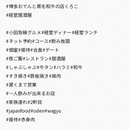
#博多おでんと黒毛和牛の店くろこ
#経堂居酒屋
#小田急線グルメ#経堂ディナー#経堂ランチ
#ネット予約#コース#飲み放題
#個室#接待#会食#デート
#夜ご飯#レストラン#居酒屋
#しゃぶしゃぶ#牛タン#ハラミ#和牛
#すき焼き#鉄板焼き#焼肉
#遅くまで営業
#一人飲みが出来るお店
#家族連れ#2軒目
#japanfood#oden#wagyu
#接待#赤身肉